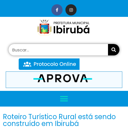
conteúdo
Roteiro Turístico Rural está sendo
construído em Ibirubá