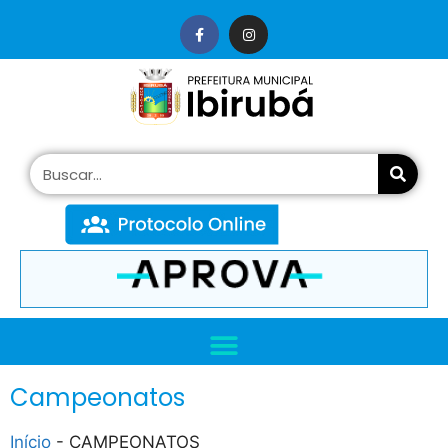
conteúdo
Campeonatos
Início
-
CAMPEONATOS