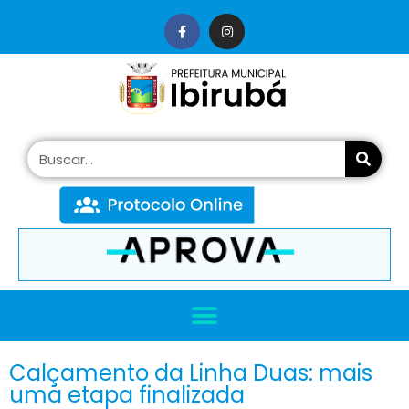
conteúdo
Calçamento da Linha Duas: mais
uma etapa finalizada