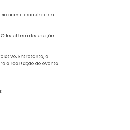
imônio numa cerimônia em
l. O local terá decoração
letivo. Entretanto, a
ra a realização do evento
4;