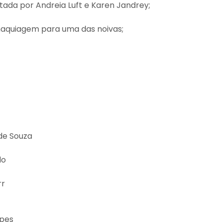
ada por Andreia Luft e Karen Jandrey;
 maquiagem para uma das noivas;
de Souza
lo
rr
opes