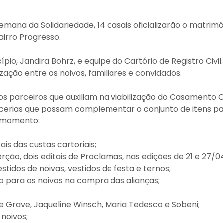
Semana da Solidariedade, 14 casais oficializarão o matr
airro Progresso.
ípio, Jandira Bohrz, e equipe do Cartório de Registro Civi
ação entre os noivos, familiares e convidados.
s parceiros que auxiliam na viabilização do Casamento Co
cerias que possam complementar o conjunto de itens pa
o momento:
ais das custas cartoriais;
rção, dois editais de Proclamas, nas edições de 21 e 27/0
idos de noivas, vestidos de festa e ternos;
o para os noivos na compra das alianças;
e Grave, Jaqueline Winsch, Maria Tedesco e Sobeni;
 noivos;