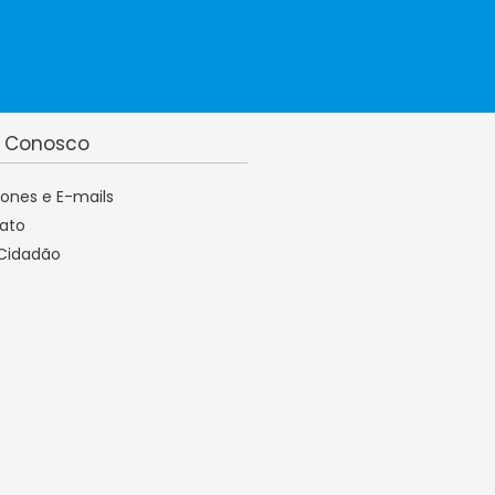
e Conosco
fones e E-mails
ato
 Cidadão