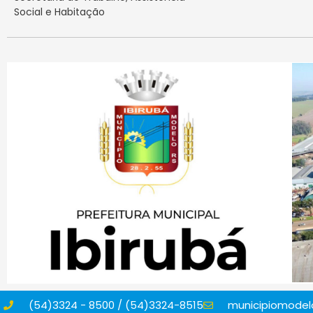
Social e Habitação
(54)3324 - 8500 / (54)3324-8515
municipiomodelo