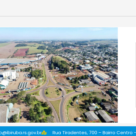
@ibiruba.rs.gov.br
Rua Tiradentes, 700 – Bairro Centro –