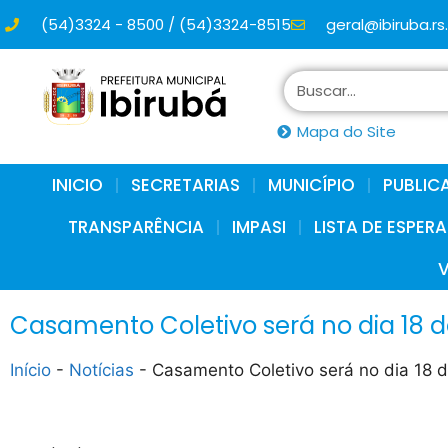
(54)3324 - 8500 / (54)3324-8515
geral@ibiruba.rs
conteúdo
Mapa do Site
INICIO
SECRETARIAS
MUNICÍPIO
PUBLIC
TRANSPARÊNCIA
IMPASI
LISTA DE ESPER
Casamento Coletivo será no dia 18 
Início
-
Notícias
-
Casamento Coletivo será no dia 18 