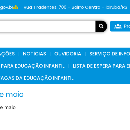
.gov.br
Rua Tiradentes, 700 – Bairro Centro – Ibirubá/RS
AÇÕES
NOTÍCIAS
OUVIDORIA
SERVIÇO DE IN
A PARA EDUCAÇÃO INFANTIL
LISTA DE ESPERA PARA
VAGAS DA EDUCAÇÃO INFANTIL
de maio
de maio