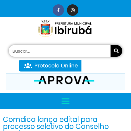
conteúdo
Comdica lança edital para
processo seletivo do Conselho