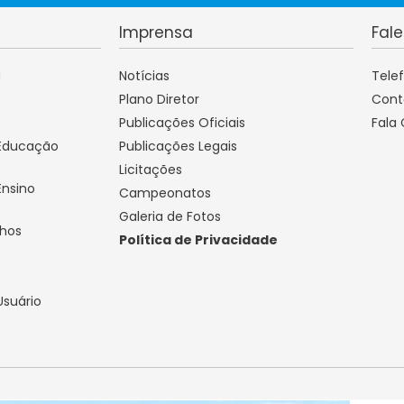
Imprensa
Fal
a
Notícias
Tele
Plano Diretor
Cont
Publicações Oficiais
Fala
 Educação
Publicações Legais
Licitações
Ensino
Campeonatos
Galeria de Fotos
lhos
Política de Privacidade
o
Usuário