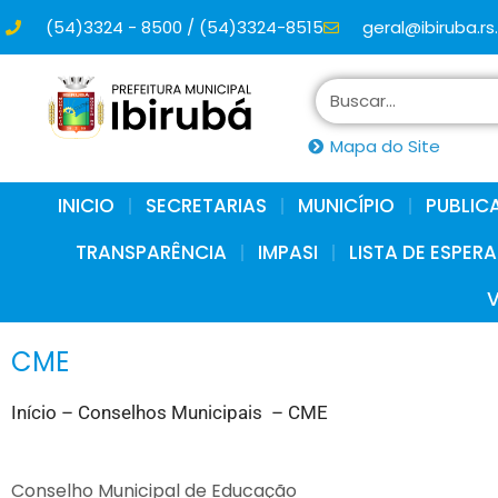
(54)3324 - 8500 / (54)3324-8515
geral@ibiruba.rs
conteúdo
Mapa do Site
INICIO
SECRETARIAS
MUNICÍPIO
PUBLIC
TRANSPARÊNCIA
IMPASI
LISTA DE ESPER
CME
Início – Conselhos Municipais – CME
Conselho Municipal de Educação