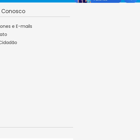
e Conosco
fones e E-mails
ato
 Cidadão