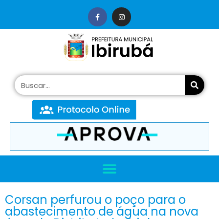
conteúdo
Corsan perfurou o poço para o
abastecimento de água na nova