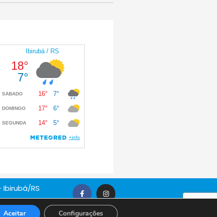
 Ibirubá/RS
Aceitar
Configurações