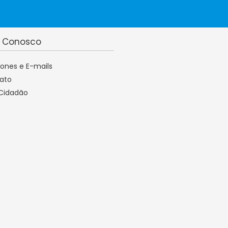
e Conosco
fones e E-mails
ato
 Cidadão