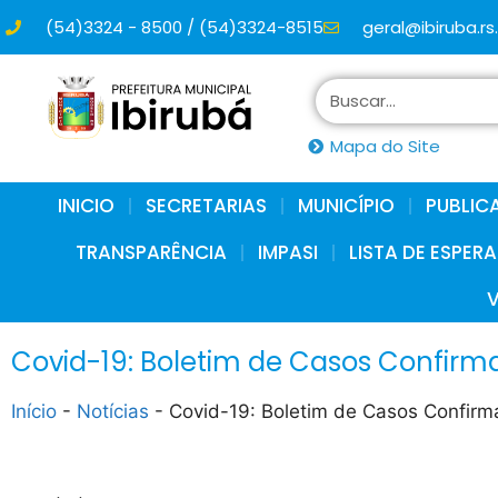
(54)3324 - 8500 / (54)3324-8515
geral@ibiruba.rs
conteúdo
Mapa do Site
INICIO
SECRETARIAS
MUNICÍPIO
PUBLIC
TRANSPARÊNCIA
IMPASI
LISTA DE ESPER
Covid-19: Boletim de Casos Confirm
Início
-
Notícias
-
Covid-19: Boletim de Casos Confirm