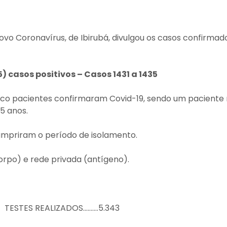
o Coronavírus, de Ibirubá, divulgou os casos confirmado
5) casos positivos – Casos 1431 a 1435
nco pacientes confirmaram Covid-19, sendo um paciente 
5 anos.
umpriram o período de isolamento.
rpo) e rede privada (antígeno).
TESTES REALIZADOS……….5.343