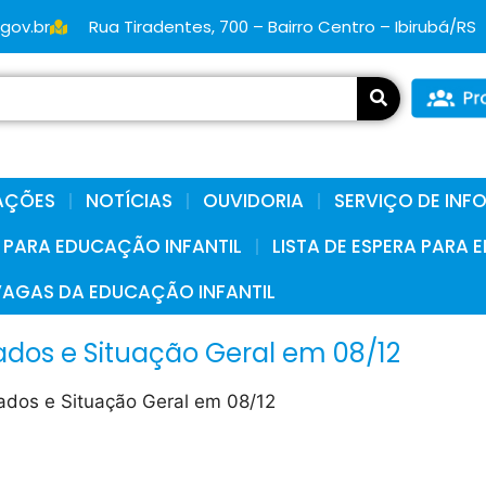
.gov.br
Rua Tiradentes, 700 – Bairro Centro – Ibirubá/RS
AÇÕES
NOTÍCIAS
OUVIDORIA
SERVIÇO DE IN
A PARA EDUCAÇÃO INFANTIL
LISTA DE ESPERA PARA
VAGAS DA EDUCAÇÃO INFANTIL
ados e Situação Geral em 08/12
ados e Situação Geral em 08/12