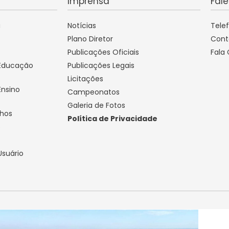
Imprensa
Fal
a
Notícias
Tele
Plano Diretor
Cont
Publicações Oficiais
Fala
 Educação
Publicações Legais
Licitações
Ensino
Campeonatos
Galeria de Fotos
lhos
Política de Privacidade
o
Usuário