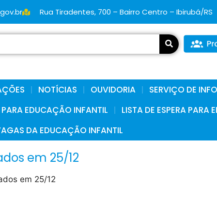
.gov.br
Rua Tiradentes, 700 – Bairro Centro – Ibirubá/RS
AÇÕES
NOTÍCIAS
OUVIDORIA
SERVIÇO DE IN
A PARA EDUCAÇÃO INFANTIL
LISTA DE ESPERA PARA
VAGAS DA EDUCAÇÃO INFANTIL
ados em 25/12
mados em 25/12