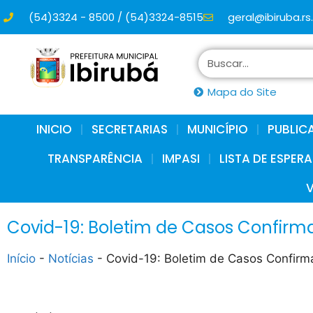
(54)3324 - 8500 / (54)3324-8515
geral@ibiruba.rs
conteúdo
Mapa do Site
INICIO
SECRETARIAS
MUNICÍPIO
PUBLIC
TRANSPARÊNCIA
IMPASI
LISTA DE ESPER
Covid-19: Boletim de Casos Confirm
Início
-
Notícias
-
Covid-19: Boletim de Casos Confir