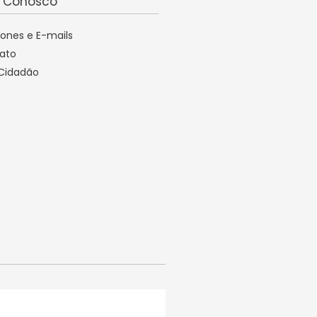
e Conosco
fones e E-mails
ato
 Cidadão