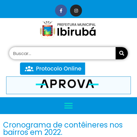
conteúdo
Cronograma de contêineres nos
bairros em 2022.