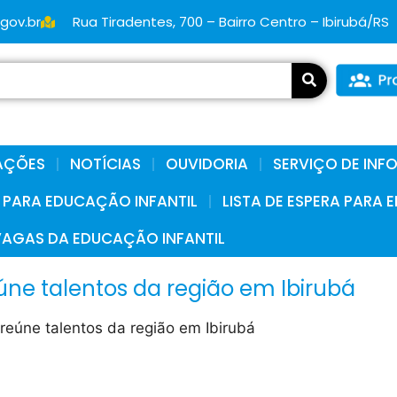
.gov.br
Rua Tiradentes, 700 – Bairro Centro – Ibirubá/RS
AÇÕES
NOTÍCIAS
OUVIDORIA
SERVIÇO DE IN
A PARA EDUCAÇÃO INFANTIL
LISTA DE ESPERA PARA
VAGAS DA EDUCAÇÃO INFANTIL
úne talentos da região em Ibirubá
 reúne talentos da região em Ibirubá