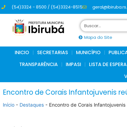
(54)3324 - 8500 / (54)3324-8515
geral@ibiruba.rs
conteúdo
Mapa do Site
INICIO
SECRETARIAS
MUNICÍPIO
PUBLIC
TRANSPARÊNCIA
IMPASI
LISTA DE ESPER
Encontro de Corais Infantojuvenis re
Início
-
Destaques
-
Encontro de Corais Infantojuvenis