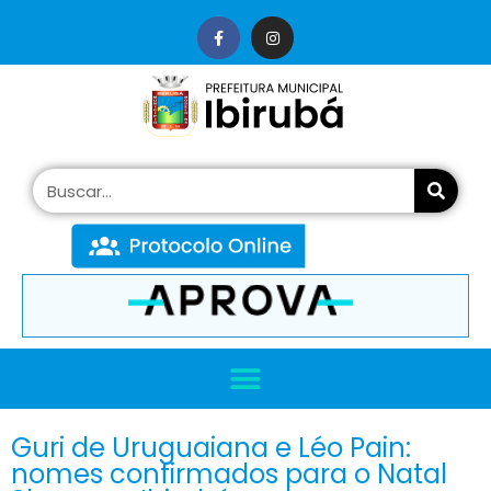
conteúdo
Guri de Uruguaiana e Léo Pain:
nomes confirmados para o Natal