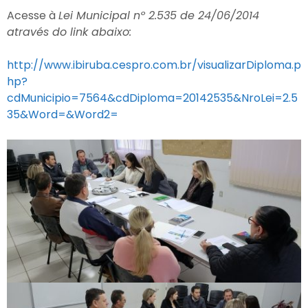
Acesse à
Lei Municipal nº 2.535 de 24/06/2014
através do link abaixo:
http://www.ibiruba.cespro.com.br/visualizarDiploma.p
hp?
cdMunicipio=7564&cdDiploma=20142535&NroLei=2.5
35&Word=&Word2=