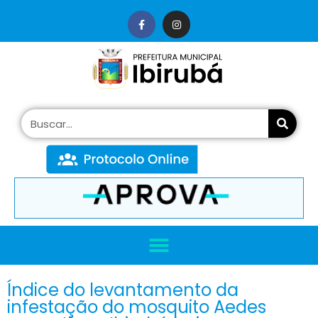
conteúdo
Índice do levantamento da
infestação do mosquito Aedes