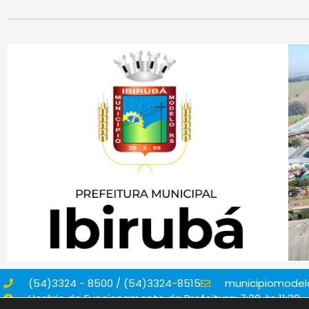
(54)3324 - 8500 / (54)3324-8515
municipiomodelo
Horário de Funcionamento da Prefeitura: 7:30 às 11:30 - 