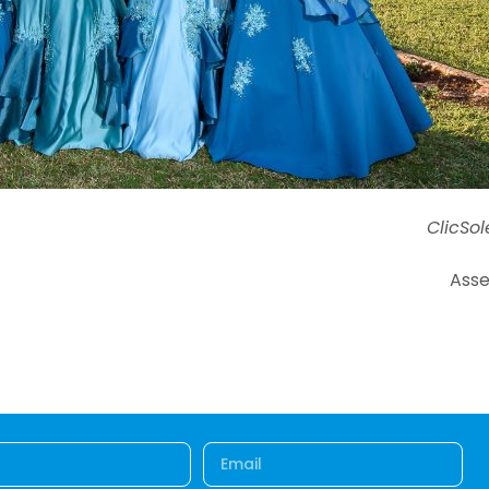
ClicSo
Asse