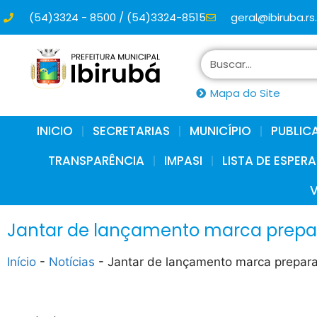
(54)3324 - 8500 / (54)3324-8515
geral@ibiruba.rs
conteúdo
Mapa do Site
INICIO
SECRETARIAS
MUNICÍPIO
PUBLIC
TRANSPARÊNCIA
IMPASI
LISTA DE ESPER
Jantar de lançamento marca prepara
Início
-
Notícias
-
Jantar de lançamento marca prepara