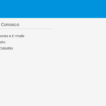
e Conosco
fones e E-mails
ato
 Cidadão