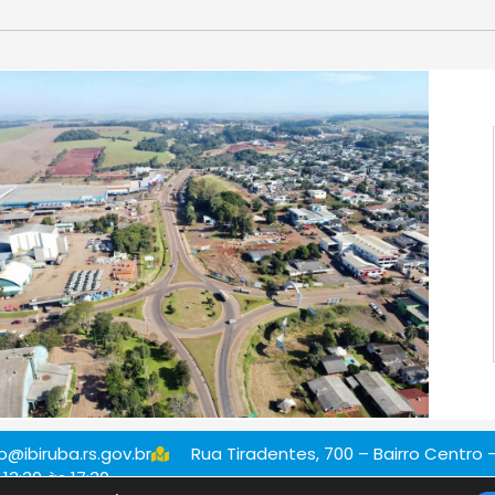
@ibiruba.rs.gov.br
Rua Tiradentes, 700 – Bairro Centro –
13:30 às 17:30