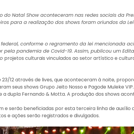
o do Natal Show aconteceram nas redes sociais da Pref
iros para a realização dos shows foram oriundos da Lei
o federal, conforme o regramento da lei mencionada a
setor pela pandemia de Covid-19. Assim, publicou um Edi
do
projetos culturais vinculados ao setor artístico e cult
e 23/12 através de lives, que aconteceram à noite, propo
alizaram seus shows Grupo Jeito Nosso e Pagode Muleke VIP
da e a dupla Fernando & Motta. A produção dos shows acon
 e serão beneficiadas por esta terceira linha de auxílio 
s e ações serão registrados e divulgados.