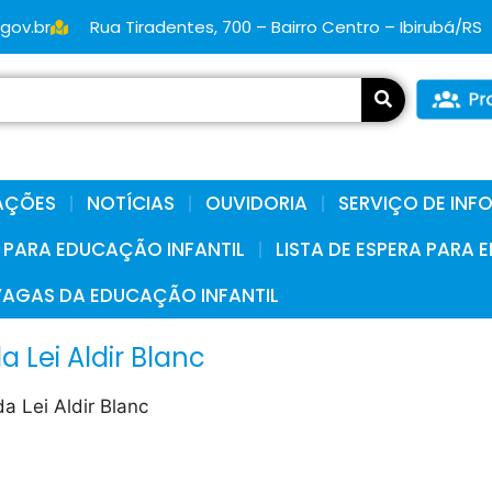
.gov.br
Rua Tiradentes, 700 – Bairro Centro – Ibirubá/RS
AÇÕES
NOTÍCIAS
OUVIDORIA
SERVIÇO DE IN
A PARA EDUCAÇÃO INFANTIL
LISTA DE ESPERA PARA
VAGAS DA EDUCAÇÃO INFANTIL
a Lei Aldir Blanc
a Lei Aldir Blanc