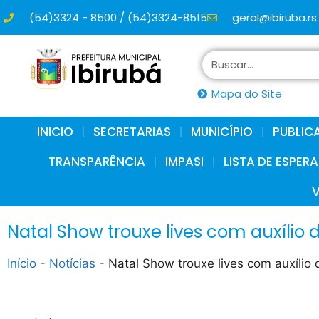
(54)3324 - 8500 / (54)3324-8515
geral@ibiruba.rs
conteúdo
Mapa do Site
INICIO
SECRETARIAS
MUNICÍPIO
PUBLIC
TRANSPARÊNCIA
IMPASI
LISTA DE ESPER
Natal Show trouxe lives com auxílio d
Início
-
Notícias
-
Natal Show trouxe lives com auxílio d