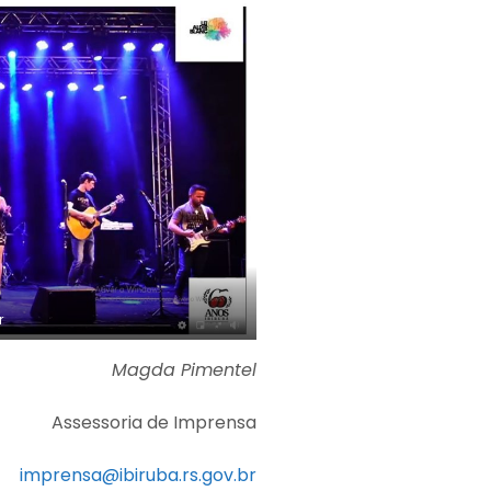
r
Magda Pimentel
Assessoria de Imprensa
imprensa@ibiruba.rs.gov.br