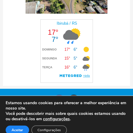
Estamos usando cookies para oferecer a melhor experiência em
nosso site.
Você pode descobrir mais sobre quais cookies estamos usando
© 2024 Prefeitura de Ibirubá. Todos os direitos
ou desativá-los em
configurações
.
reservados
Aceitar
Configurações