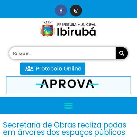
conteúdo
Secretaria de Obras realiza podas
em árvores dos espaços públicos