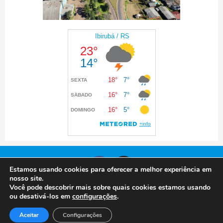
Estamos usando cookies para oferecer a melhor experiência em
nosso site.
Você pode descobrir mais sobre quais cookies estamos usando
© 2024 Prefeitura de Ibirubá. Todos os direitos
ou desativá-los em
configurações
.
reservados
Aceitar
Configurações