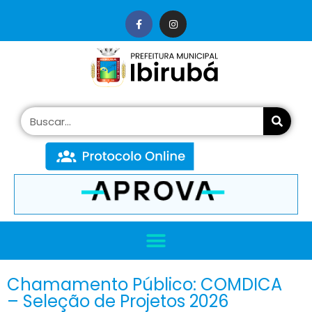
conteúdo
Chamamento Público: COMDICA
– Seleção de Projetos 2026