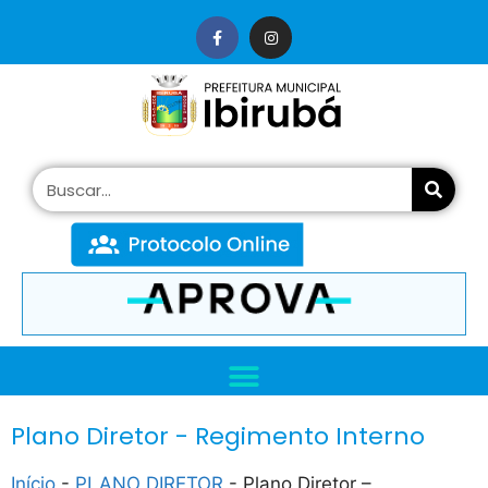
conteúdo
Plano Diretor - Regimento Interno
Início
-
PLANO DIRETOR
-
Plano Diretor –