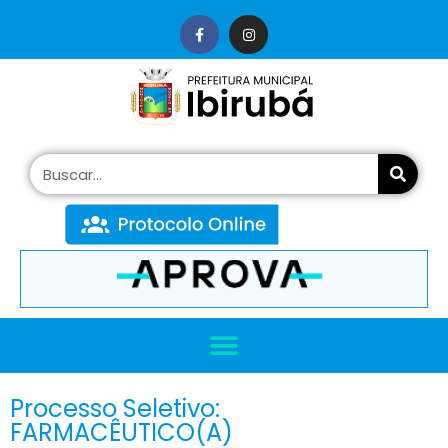
conteúdo
Processo Seletivo:
FARMACÊUTICO(A)