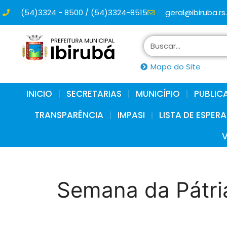
(54)3324 - 8500 / (54)3324-8515
geral@ibiruba.rs
conteúdo
Mapa do Site
INICIO
SECRETARIAS
MUNICÍPIO
PUBLIC
TRANSPARÊNCIA
IMPASI
LISTA DE ESPER
Semana da Pátria