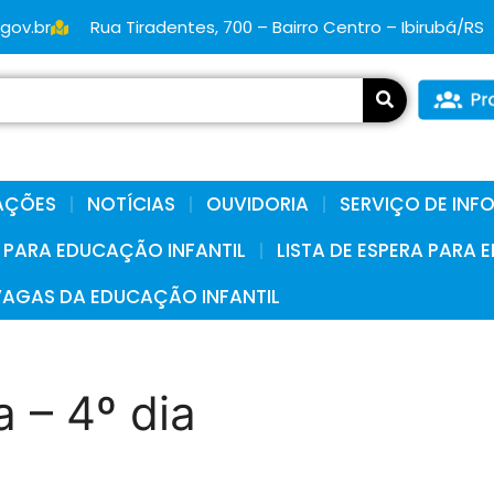
.gov.br
Rua Tiradentes, 700 – Bairro Centro – Ibirubá/RS
AÇÕES
NOTÍCIAS
OUVIDORIA
SERVIÇO DE IN
A PARA EDUCAÇÃO INFANTIL
LISTA DE ESPERA PARA
VAGAS DA EDUCAÇÃO INFANTIL
 – 4º dia