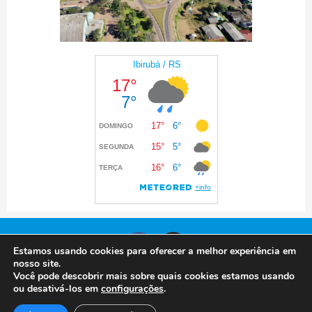
Estamos usando cookies para oferecer a melhor experiência em
nosso site.
Você pode descobrir mais sobre quais cookies estamos usando
© 2024 Prefeitura de Ibirubá. Todos os direitos
ou desativá-los em
configurações
.
reservados