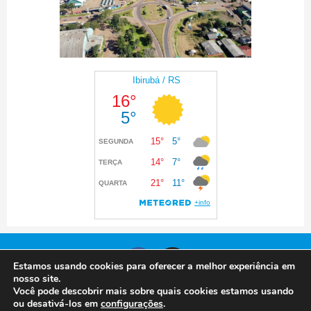
Estamos usando cookies para oferecer a melhor experiência em
nosso site.
Você pode descobrir mais sobre quais cookies estamos usando
© 2024 Prefeitura de Ibirubá. Todos os direitos
ou desativá-los em
configurações
.
reservados